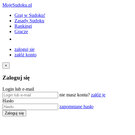
MojeSudoku.pl
Graj w Sudoku!
Zasady Sudoku
Rankingi
Gracze
zaloguj się
załóż konto
×
Zaloguj się
Login lub e-mail
nie masz konta?
załóż je
Hasło
zapomniane hasło