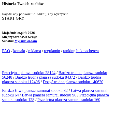
Historia Twoich ruchów
Najedź, aby podświetlić. Kliknij, aby wyczyścić.
START GRY
MojeSudoku.pl © 2026 -
Międzynarodowa wersja
Sudoku:
MySudoku.com
FAQ
/
kontakt
/
reklama
/
regulamin
/
ranking bukmacherow
Przeciętna plansza sudoku 28124
/
Bardzo trudna plansza sudoku
56248
/
Bardzo trudna plansza sudoku 84372
/
Bardzo trudna
plansza sudoku 112496
/
Dosyć trudna plansza sudoku 140620
Bardzo łatwa plansza samurai sudoku 32
/
Łatwa plansza samurai
sudoku 64
/
Łatwa plansza samurai sudoku 96
/
Przeciętna plansza
samurai sudoku 128
/
Przeciętna plansza samurai sudoku 160