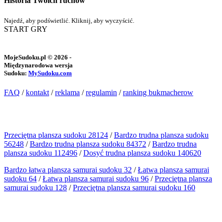
Historia Twoich ruchów
Najedź, aby podświetlić. Kliknij, aby wyczyścić.
START GRY
MojeSudoku.pl © 2026 -
Międzynarodowa wersja
Sudoku:
MySudoku.com
FAQ
/
kontakt
/
reklama
/
regulamin
/
ranking bukmacherow
Przeciętna plansza sudoku 28124
/
Bardzo trudna plansza sudoku
56248
/
Bardzo trudna plansza sudoku 84372
/
Bardzo trudna
plansza sudoku 112496
/
Dosyć trudna plansza sudoku 140620
Bardzo łatwa plansza samurai sudoku 32
/
Łatwa plansza samurai
sudoku 64
/
Łatwa plansza samurai sudoku 96
/
Przeciętna plansza
samurai sudoku 128
/
Przeciętna plansza samurai sudoku 160