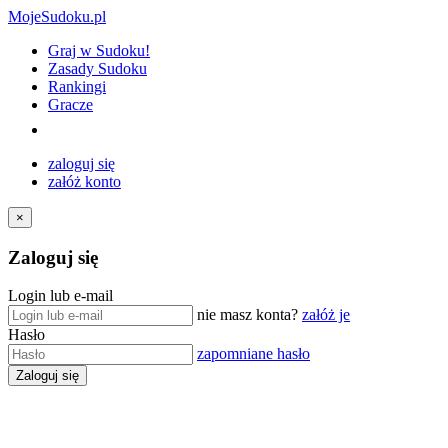
MojeSudoku.pl
Graj w Sudoku!
Zasady Sudoku
Rankingi
Gracze
zaloguj się
załóż konto
×
Zaloguj się
Login lub e-mail
nie masz konta?
załóż je
Hasło
zapomniane hasło