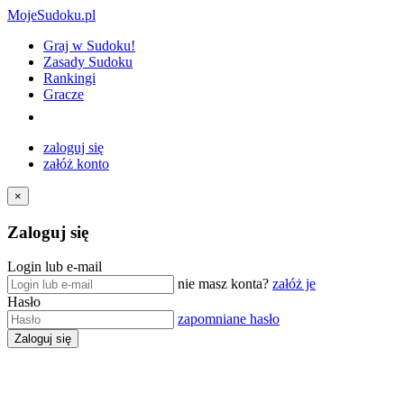
MojeSudoku.pl
Graj w Sudoku!
Zasady Sudoku
Rankingi
Gracze
zaloguj się
załóż konto
×
Zaloguj się
Login lub e-mail
nie masz konta?
załóż je
Hasło
zapomniane hasło