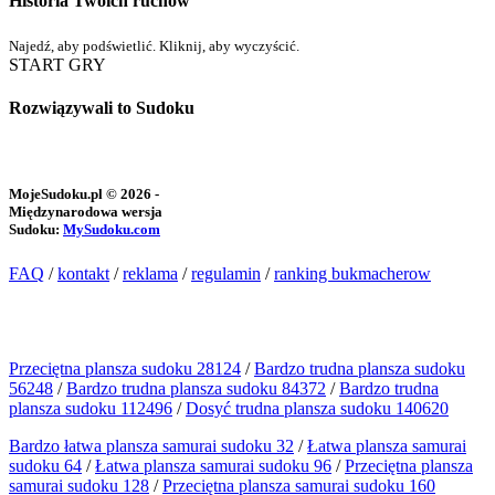
Historia Twoich ruchów
Najedź, aby podświetlić. Kliknij, aby wyczyścić.
START GRY
Rozwiązywali to Sudoku
MojeSudoku.pl © 2026 -
Międzynarodowa wersja
Sudoku:
MySudoku.com
FAQ
/
kontakt
/
reklama
/
regulamin
/
ranking bukmacherow
Przeciętna plansza sudoku 28124
/
Bardzo trudna plansza sudoku
56248
/
Bardzo trudna plansza sudoku 84372
/
Bardzo trudna
plansza sudoku 112496
/
Dosyć trudna plansza sudoku 140620
Bardzo łatwa plansza samurai sudoku 32
/
Łatwa plansza samurai
sudoku 64
/
Łatwa plansza samurai sudoku 96
/
Przeciętna plansza
samurai sudoku 128
/
Przeciętna plansza samurai sudoku 160