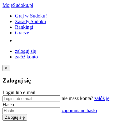
MojeSudoku.pl
Graj w Sudoku!
Zasady Sudoku
Rankingi
Gracze
zaloguj się
załóż konto
×
Zaloguj się
Login lub e-mail
nie masz konta?
załóż je
Hasło
zapomniane hasło