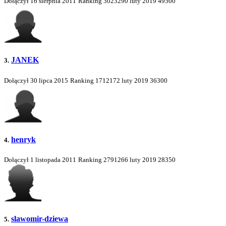
Dołączył 16 sierpnia 2011
Ranking
3023290
luty 2019
49500
JANEK
3.
Dołączył 30 lipca 2015
Ranking
1712172
luty 2019
36300
henryk
4.
Dołączył 1 listopada 2011
Ranking
2791266
luty 2019
28350
slawomir-dziewa
5.