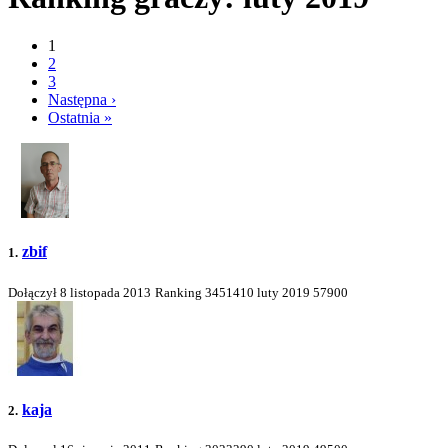
1
2
3
Następna ›
Ostatnia »
zbif
1.
Dołączył 8 listopada 2013
Ranking
3451410
luty 2019
57900
kaja
2.