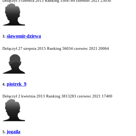
Dołączył 5 czerwca 2013
Ranking
3504789
czerwiec 2021
23050
slawomir-dziewa
3.
Dołączył 27 sierpnia 2015
Ranking
56034
czerwiec 2021
20064
piotrek_9
4.
Dołączył 2 kwietnia 2013
Ranking
3813283
czerwiec 2021
17400
jogaila
5.