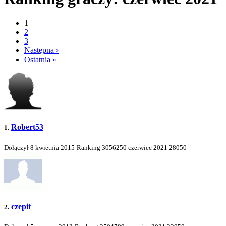
1
2
3
Następna ›
Ostatnia »
Robert53
1.
Dołączył 8 kwietnia 2015
Ranking
3056250
czerwiec 2021
28050
czepit
2.