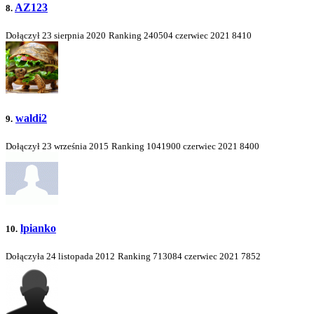
AZ123
8.
Dołączył 23 sierpnia 2020
Ranking
240504
czerwiec 2021
8410
waldi2
9.
Dołączył 23 września 2015
Ranking
1041900
czerwiec 2021
8400
lpianko
10.
Dołączyła 24 listopada 2012
Ranking
713084
czerwiec 2021
7852