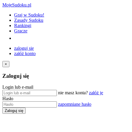
MojeSudoku.pl
Graj w Sudoku!
Zasady Sudoku
Rankingi
Gracze
zaloguj się
załóż konto
×
Zaloguj się
Login lub e-mail
nie masz konta?
załóż je
Hasło
zapomniane hasło