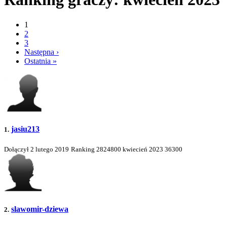
1
2
3
Następna ›
Ostatnia »
jasiu213
1.
Dołączył 2 lutego 2019
Ranking
2824800
kwiecień 2023
36300
slawomir-dziewa
2.