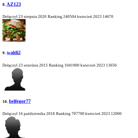
AZ123
8.
Dołączył 23 sierpnia 2020
Ranking
240504
kwiecień 2023
14670
waldi2
9.
Dołączył 23 września 2015
Ranking
1041900
kwiecień 2023
13650
belfegor77
10.
Dołączył 16 października 2018
Ranking
797700
kwiecień 2023
12000