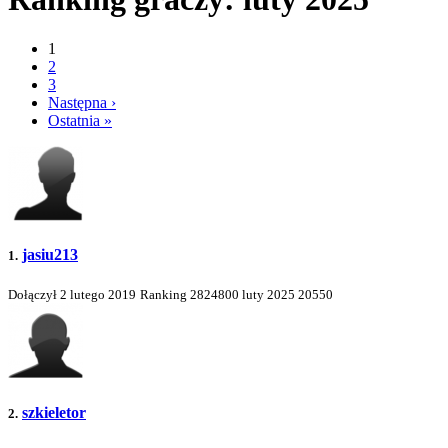
1
2
3
Następna ›
Ostatnia »
jasiu213
1.
Dołączył 2 lutego 2019
Ranking
2824800
luty 2025
20550
szkieletor
2.