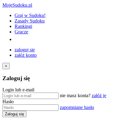
MojeSudoku.pl
Graj w Sudoku!
Zasady Sudoku
Rankingi
Gracze
zaloguj się
załóż konto
×
Zaloguj się
Login lub e-mail
nie masz konta?
załóż je
Hasło
zapomniane hasło