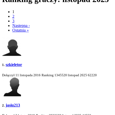
1
2
3
Następna ›
Ostatnia »
szkieletor
1.
Dołączył 11 listopada 2016
Ranking
1345520
listopad 2025
62220
jasiu213
2.